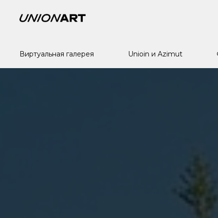
Виртуальная галерея
Виртуальная галерея
Union и Azimut
Unioin и Azimut